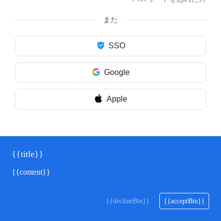
また
SSO
Google
Apple
{{title}}
{{content}}
{{declineBtn}}
{{acceptBtn}}