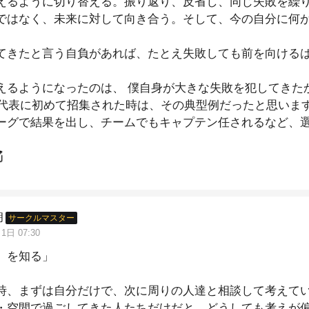
えるように切り替える。振り返り、反省し、同じ失敗を繰
ではなく、未来に対して向き合う。そして、今の自分に何
てきたと言う自負があれば、たとえ失敗しても前を向ける
えるようになったのは、 僕自身が大きな失敗を犯してきた
日本代表に初めて招集された時は、その典型例だったと思いま
ーグで結果を出し、チームでもキャプテン任されるなど、
っていました。そこで僕はすっかり勘違いしてしまったの
僕はいつの間にか自分自身を見失い、必死さを失った。そ
大切にすることができなかった。しばらくして、僕は代表
当に落ち込みました。自分のプレースタイルへの自信も、
朗
サークルマスター
とか自分を取り戻せたのは、あきらめないという思いがあ
1日 07:30
滅多にできるものではない。神様から這い上がるチャンス
』を知る」
時、まずは自分だけで、次に周りの人達と相談して考えて
・空間で過ごしてきた人たちだけだと、どうしても考えが