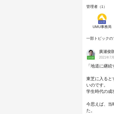
管理者
（
1
）
LV.15
UMU事務局
一部トピックの
廣瀬俊
2021年7月
LV.10
「地道に継続
東芝に入ると
いのです。
学生時代の成
今思えば、当
た。