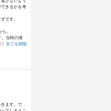
り返さないよう
ができるかを考
はずです。
から。
す。当時の僕
選手として充実
全てを閲覧
です。楽観ムー
して僕は一つ一
から外されまし
やる気も失いか
ったから。「こ
をもらったん
いきます。で
偏ってしまうこ