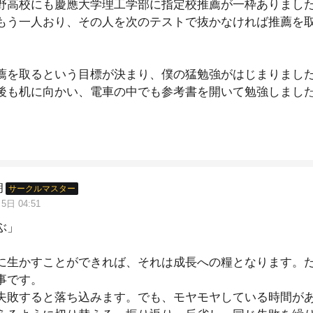
野高校にも慶應大学理工学部に指定校推薦が一枠ありまし
もう一人おり、その人を次のテストで抜かなければ推薦を
薦を取るという目標が決まり、僕の猛勉強がはじまりまし
後も机に向かい、電車の中でも参考書を開いて勉強しまし
って、慶応大学の推薦枠を勝ち取ることができました。
ツ、仕事とプライベートなど、人生では二者択一を迫られ
す。
か一つを諦めてしまうのは非常にもったいない。
朗
サークルマスター
のは二兎を得る"の精神で、どちらにも全力を注いでほしい
5日 04:51
ぶ」
に生かすことができれば、それは成長への糧となります。
事です。
失敗すると落ち込みます。でも、モヤモヤしている時間が