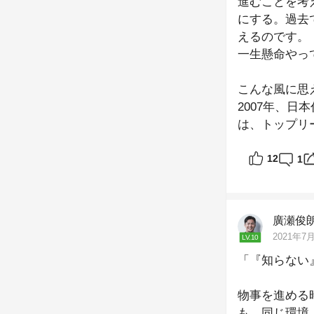
進むことを考
にする。過去
えるのです。
一生懸命やっ
こんな風に思
2007年、
は、トップリ
した日々を送
ドの空気に、
12
1
つのプレーを
た。
当時の僕は本
廣瀬俊
けました。何
2021年7月
LV.10
ういう経験は
「『知らない
物事を進める
も、同じ環境