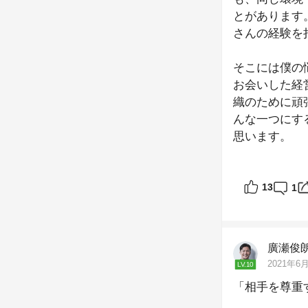
とがあります
さんの経験を
そこには僕の
お会いした経
織のために頑
んな一つにす
思います。
自分の発想に
13
1
廣瀬俊
2021年6月
LV.10
「相手を尊重