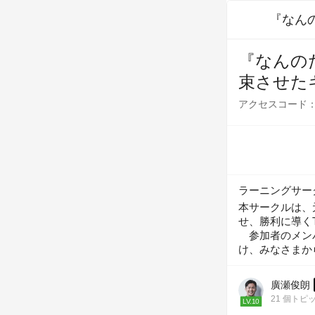
『なんの
束させた
アクセスコード
ラーニングサー
本サークルは、
せ、勝利に導くT
　参加者のメン
け、みなさまか
廣瀬俊朗
21 個トピ
LV.10