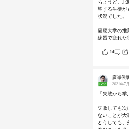
ちょうど、北
望する生徒が
状況でした。
慶應大学の推
練習で疲れた
努力の甲斐あ
14
勉強とスポー
あると思いま
しかしどちら
廣瀬俊
"二兎追うも
2021年7月
LV.10
「失敗から学
失敗しても次
ないことが大
どうしても、