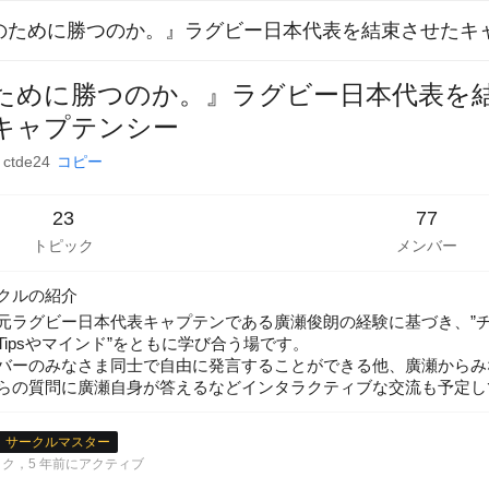
ために勝つのか。』ラグビー日本代表を
キャプテンシー
：
ctde24
コピー
23
77
トピック
メンバー
クルの紹介
元ラグビー日本代表キャプテンである廣瀬俊朗の経験に基づき、”
ipsやマインド”をともに学び合う場です。

バーのみなさま同士で自由に発言することができる他、廣瀬からみ
らの質問に廣瀬自身が答えるなどインタラクティブな交流も予定し
サークルマスター
ック
，
5 年前にアクティブ