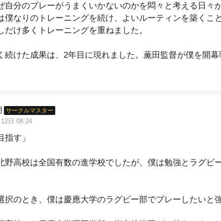
ぜ自分のプレーがうまくいかないのかを悶々と考える日々
は僕なりのトレーニングを続け、よいルーティンを築くこ
しだけ多くトレーニングを重ねました。
く続けた成果は、2年目に現れました。薫田監督が僕を開幕
。
々の失敗を繰り返しましたが、怪我以外でメンバーを外さ
。
裏切らないためにも僕は必死でプレーし続け、チームメイ
朗
サークルマスター
きました。自分を信じて努力しているうちに、いつの間に
12日 08:24
。
目指す」
うな壁でも、自分を信じて地道に続けてみて下さい。
北野高校は全国有数の進学校でしたが、僕は勉強とラグビ
を乗り越えていて、後から振り返ってみるとその壁は案外
。
多いものです。
選択のとき、僕は慶應大学のラグビー部でプレーしたいと