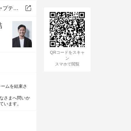
『なんのために勝つのか。』ラグビー日本代表を結束させたキャプテンシー
結
QRコードをスキャ
QRコードをスキャ
ン
ン
スマホで閲覧
スマホで閲覧
チームを結束さ
なさまへ問いか
ています。