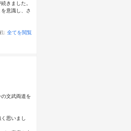
が続きました。
とを意識し、さ
戦に起用して
全てを閲覧
れることはあり
トからも信頼を
か壁を乗り越え
ーの文武両道を
高くなかった、
強く思いまし