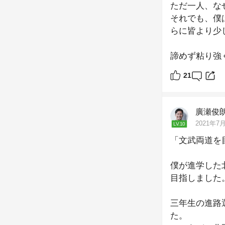
ただ一人、な
それでも、僕
らに皆より少
諦めず粘り強
くれたのです
21
開幕戦後も数
ませんでした
監督の期待を
廣瀬俊
得ることがで
2021年7月
LV.10
ていたのです
「文武両道を
どんなに高そ
僕が進学した
知らぬ間に壁
目指しました
ということも
三年生の進路
た。