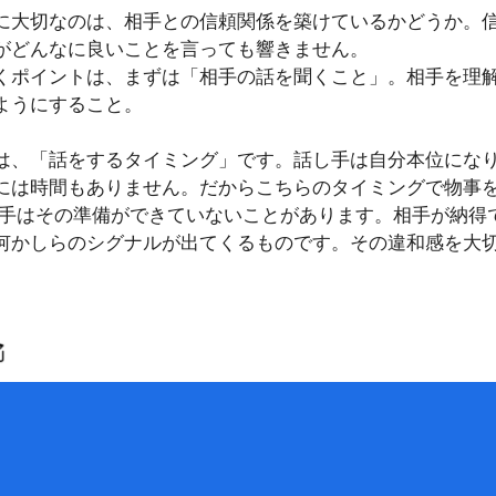
に大切なのは、相手との信頼関係を築けているかどうか。
がどんなに良いことを言っても響きません。
くポイントは、まずは「相手の話を聞くこと」。相手を理
ようにすること。
は、「話をするタイミング」です。話し手は自分本位にな
には時間もありません。だからこちらのタイミングで物事
相手はその準備ができていないことがあります。相手が納得
何かしらのシグナルが出てくるものです。その違和感を大
に「悪口を言わないこと」。他の人との会話で誰かの悪口
の誰かに伝わる前になるべく自分で伝えるようにしていま
すぐに崩れ去ってしまいます。そこからの再構築は容易で
相手を尊重することが大事なのです。