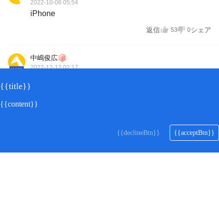
2022-10-06 05:54
iPhone
返信
シェア
53
0
中嶋俊広
2022-12-12 02:17
LV.11
Windowsで使っています。
{{title}}
返信
シェア
52
0
{{content}}
山下美来
{{declineBtn}}
{{acceptBtn}}
2022-10-25 00:33
LV.12
iPhoneでダウンロード完了しました。
返信
シェア
52
0
上野 正人
2022-10-24 02:15
LV.7
iPad