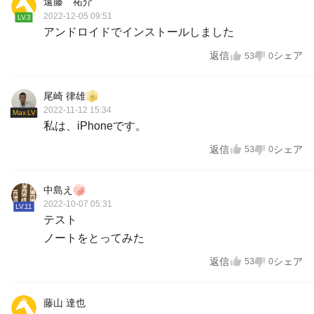
遠藤 祐介
2022-12-05 09:51
LV.3
アンドロイドでインストールしました
返信
シェア
53
0
尾崎 律雄
2022-11-12 15:34
Max LV
私は、iPhoneです。
返信
シェア
53
0
中島え
2022-10-07 05:31
LV.11
テスト
ノートをとってみた
返信
シェア
53
0
藤山 達也