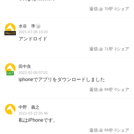
返信
シェア
70
0
水谷 準
2021-07-06 10:20
Max LV
アンドロイド
返信
シェア
71
2
田中良
2022-02-06 07:01
LV.7
iphoneでアプリをダウンロードしました
返信
シェア
68
0
中野 義之
2022-03-22 05:46
私はiPhoneです。
返信
シェア
66
0