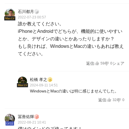
石川都月
2022-07-23 00:57
Max LV
誰か教えてください。
iPhoneとAndroidでどちらが、機能的に使いやすい
とか、デザインの違いとかあったりしますか？
もし良ければ、WindowsとMacの違いもあれば教え
てください。
返信
シェア
59
0
松橋 孝之
2024-09-11 14:51
Max LV
WindowsとMacの違いは特に感じませんでした。
返信
32
0
冨善佑輝
2022-08-21 10:41
LV.11
僕はウインドウズ使ってます！