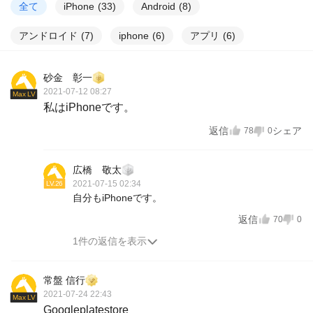
全て
iPhone
(
33
)
Android
(
8
)
アンドロイド
(
7
)
iphone
(
6
)
アプリ
(
6
)
砂金 彰一
2021-07-12 08:27
Max LV
私はiPhoneです。
返信
シェア
78
0
広橋 敬太
2021-07-15 02:34
LV.26
自分もiPhoneです。
返信
70
0
1件の返信を表示
常盤 信行
2021-07-24 22:43
Max LV
Googleplatestore