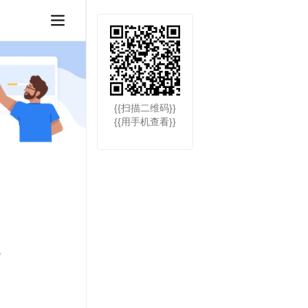
{{扫描二维码}}
{{用手机查看}}
。