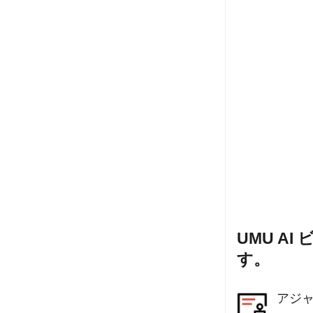
UMU A
す。
アジ