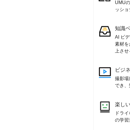
UMU
ッショ
知識
AI 
素材を
上させ
ビジ
撮影場
でき、
楽し
ドライ
の学習