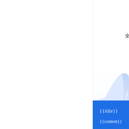
{{title}}
{{content}}