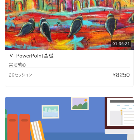
01:36:21
Ⅴ：PowerPoint基礎
宮地誠心
8250
26セッション
¥