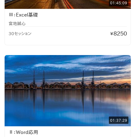
01:45:09
Ⅲ：Excel基礎
宮地誠心
8250
30セッション
¥
01:37:29
Ⅱ：Word応用