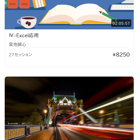
02:05:57
Ⅳ：Excel応用
宮地誠心
8250
27セッション
¥