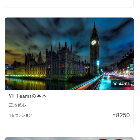
00:44:01
Ⅶ：Teamsの基本
宮地誠心
8250
16セッション
¥