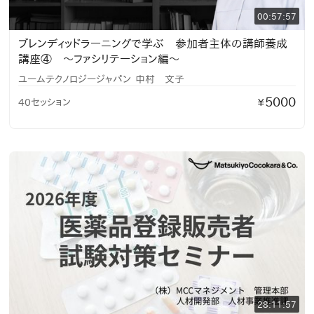
00:57:57
ブレンディッドラーニングで学ぶ 参加者主体の講師養成
講座④ 〜ファシリテーション編〜
ユームテクノロジージャパン
中村 文子
5000
40セッション
¥
28:11:57