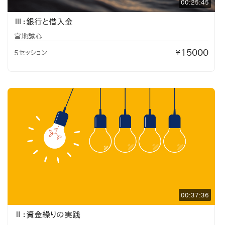
00:25:45
Ⅲ：銀行と借入金
宮地誠心
15000
5セッション
¥
00:37:36
Ⅱ：資金繰りの実践