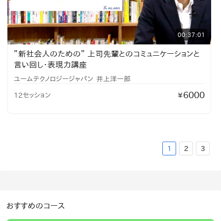
00:37:01
”新社会人のための” 上司先輩とのコミュニケーションと
言い回し・表現力講座
ユームテクノロジージャパン
井上洋一郎
6000
12セッション
¥
1
2
3
おすすめのコース