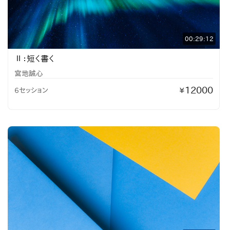
00:29:12
Ⅱ：短く書く
宮地誠心
12000
6セッション
¥