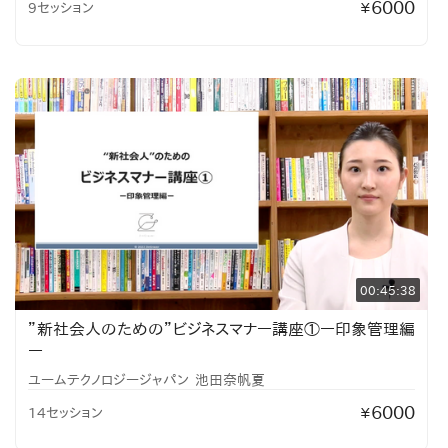
6000
9セッション
¥
00:45:38
”新社会人のための”ビジネスマナー講座①ー印象管理編
ー
ユームテクノロジージャパン
池田奈帆夏
6000
14セッション
¥