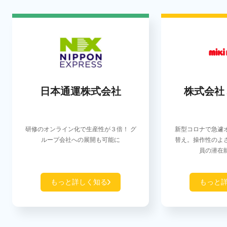
日本通運株式会社
株式会社
研修のオンライン化で生産性が３倍！ グ
新型コロナで急遽
ループ会社への展開も可能に
替え。操作性のよ
員の潜在
もっと詳しく知る
もっと