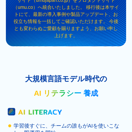
サイト（umujapan.co.jp）をプロダクトサイト
（umu.co）へ統合いたしました。 移行後は本サイ
トにて、最新の導入事例や製品アップデート、お
役立ち情報を一括してご確認いただけます。 今後
とも変わらぬご愛顧を賜りますよう、お願い申し
上げます。
大規模言語モデル時代の
AI リテラシー 養成
学習後すぐに、チームの誰もがAIを使いこな