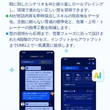
戦に則したシナリオをAIと繰り返しロールプレイング
し、現場で迷わない正しい型を習得できます。
AIが対話内容を即時採点しスキルの現在地をデータ
化。主観に頼らない育成の標準化と、先輩・上司・ト
レーナーの指導工数を削減します。
型の習得から応用まで、営業フェーズに沿って設計さ
れた4段階のプロセス。インプットからアウトプット
までUMU上で一気通貫に提供します。