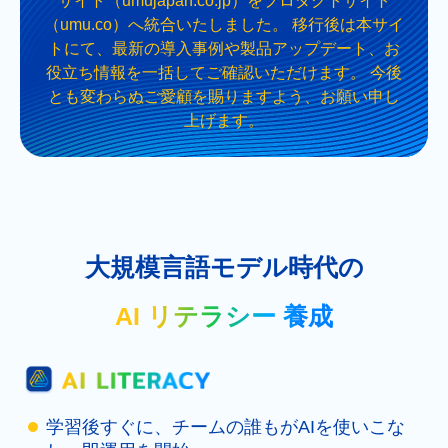
サイト（umujapan.co.jp）をプロダクトサイト
（umu.co）へ統合いたしました。 移行後は本サイ
トにて、最新の導入事例や製品アップデート、お
役立ち情報を一括してご確認いただけます。 今後
とも変わらぬご愛顧を賜りますよう、お願い申し
上げます。
大規模言語モデル時代の
AI リテラシー 養成
学習後すぐに、チームの誰もがAIを使いこな