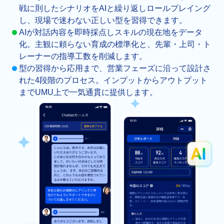
戦に則したシナリオをAIと繰り返しロールプレイング
し、現場で迷わない正しい型を習得できます。
AIが対話内容を即時採点しスキルの現在地をデータ
化。主観に頼らない育成の標準化と、先輩・上司・ト
レーナーの指導工数を削減します。
型の習得から応用まで、営業フェーズに沿って設計さ
れた4段階のプロセス。インプットからアウトプット
までUMU上で一気通貫に提供します。