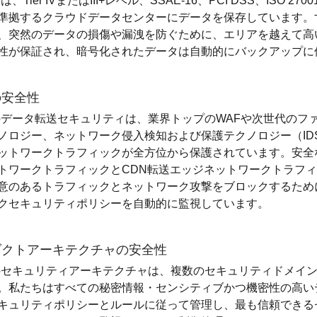
は、Tier IVまたはIII+レベル、SSAE-16、PCI DSS、ISO 270
準拠するクラウドデータセンターにデータを保存しています。
、突然のデータの損傷や漏洩を防ぐために、エリアを越えて高
性が保証され、暗号化されたデータは自動的にバックアップに
の安全性
のデータ転送セキュリティは、業界トップのWAFや次世代のフ
ノロジー、ネットワーク侵入検知および保護テクノロジー（IDS/
ットワークトラフィックが全方位から保護されています。安全な
トワークトラフィックとCDN転送エッジネットワークトラフ
意のあるトラフィックとネットワーク攻撃をブロックするため
クセキュリティポリシーを自動的に監視しています。
ダクトアーキテクチャの安全性
のセキュリティアーキテクチャは、複数のセキュリティドメイ
。私たちはすべての秘密情報・センシティブかつ機密性の高い
キュリティポリシーとルールに従って管理し、最も信頼できる