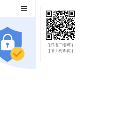
{{扫描二维码}}
{{用手机查看}}