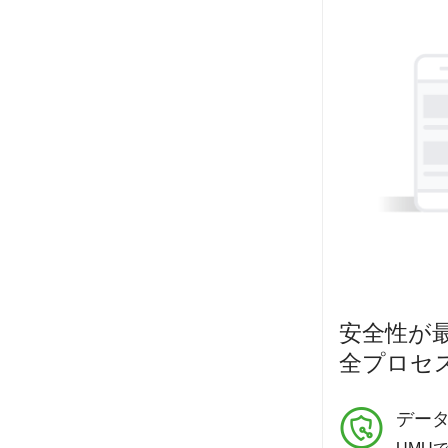
安全性が
全プロセ
デー