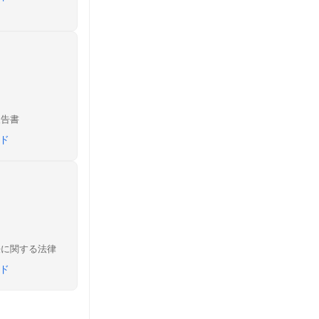
報告書
ド
任に関する法律
ド