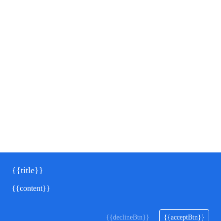
{{title}}
{{content}}
{{declineBtn}}
{{acceptBtn}}