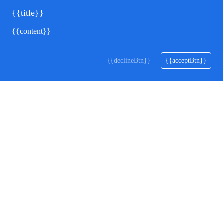
{{title}}
{{content}}
{{declineBtn}}
{{acceptBtn}}
ユームテクノロジージャパン株式会社
〒160-0022
東京都新宿区新宿 4-1-6 JR 新宿ミライナタワー 18 階
製品
お役立ち情報