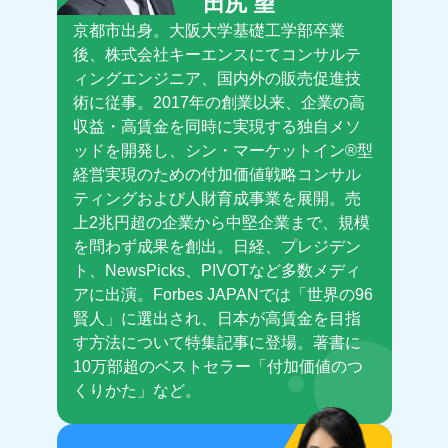
田尻 望
京都市出身。大阪大学基礎工学部卒業
後、株式会社キーエンスにてコンサルテ
ィングエンジニア、国内外の販売促進技
術に従事。2017年の創業以来、企業の高
収益・高賃金を同時に実現する独自メソ
ッドを開発し、シン・マーケットイン®型
経営実現のための付加価値戦略コンサル
ティングおよび人財育成事業を展開。売
上2兆円超の企業から中堅企業まで、規模
を問わず成果を創出。日経、プレジデン
ト、NewsPicks、PIVOTなど多数メディ
アに出演。Forbes JAPANでは「世界の96
賢人」に選出され、日本が高賃金を目指
す方法について特集記事に登場。著書に
10万部超のベストセラー「付加価値のつ
くりかた」など。