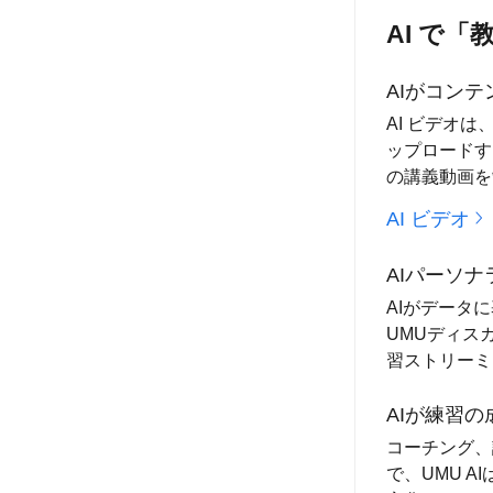
AI で「
AIがコン
AI ビデオ
ップロードす
の講義動画を
AI ビデオ
AIパーソ
AIがデータ
UMUディス
習ストリーミ
AIが練習
コーチング、
で、UMU 