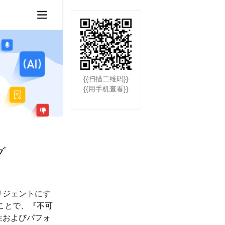
{{扫描二维码}}
{{用手机查看}}
グ
リジェントにす
ことで、『不可
性およびパフォ