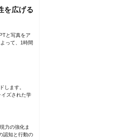
能性を広げる
PTと写真をア
によって、1時間
イドします。
ライズされた学
現力の強化ま
真の認知と行動の