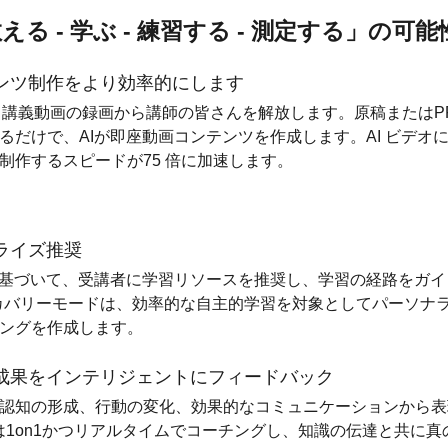
教える - 学ぶ - 練習する - 測定する」の可
テンツ制作をより効率的にします
は、講義動画の録画から講師の皆さんを解放します。原稿またはP
るだけで、AIが即座動画コンテンツを作成します。AI ビデオ
制作するスピードが75 倍に加速します。
ナライズ推奨
に基づいて、受講者に学習リソースを推奨し、学習の経路をガ
カバリーモードは、効率的な自主的学習を対象としてパーソナ
ングを作成します。
の成果をインテリジェントにフィードバック
認知の形成、行動の変化、効果的なコミュニケーションから表
AIは1on1かつリアルタイムでコーチングし、知識の伝達と共に