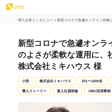
導入企業インタビュー
>
新型コロナで急遽オンライン研修
新型コロナで急遽オンラ
のよさが柔軟な運用に、
株式会社ミキハウス 様
小売
株式会社ミキハウス
301〜1000名
導入ストーリー
新入社員研修
UMU活用事例