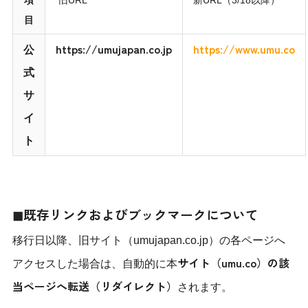
項
旧URL
新URL（3/18以降）
目
https://umujapan.co.jp
https://www.umu.co
公
式
サ
イ
ト
◼︎既存リンクおよびブックマークについて
移行日以降、旧サイト（umujapan.co.jp）の各ページへ
サイト（
umu.co
）の該
アクセスした場合は、自動的に本
当ページへ転送（リダイレクト）
されます。